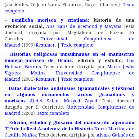
(asistentes: Dr.Jean-Louis Flandrin, Roger Chartier).
Texto
completo
–
Benilloba morisca y cristiana
: historia de una
evolución social,
Ana Sanz de Bremond y Mayáns
Tesis
doctoral dirigida por Magdalena de Pazzis Pi
Corrales.
Universidad Complutense de
Madrid
(1999).
Resumen
|
Texto completo
–
Historias religiosas musulmanas en el manuscrito
mudéjar-morisco de Ocaña
: edición y estudio,
Iris
Hofman Vannus
Tesis doctoral dirigida por
María Jesús
Viguera Molins
.
Universidad Complutense de
Madrid
(2001).
Resumen
|
Texto completo
–
Datos dialectales andalusíes (gramaticales y léxicos)
en algunos documentos tardíos granadinos y
moriscos
Abdel Salam Mezyed Zayed
Tesis doctoral
dirigida por F. Corriente.
Universidad Complutense de
Madrid
(2002).
Texto completo
–
Edición, estudio y glosario del manuscrito aljamiado
T19 de la Real Academia de la Historia
Nuria Martínez de
Castilla Muñoz
Tesis doctoral dirigida por
Alvaro Galmés de