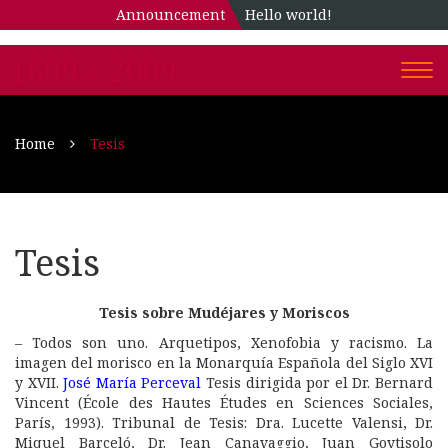
Announcement
Hello world!
1609 – 2009
Togg
navi
Home
Tesis
Tesis
Tesis sobre Mudéjares y Moriscos
– Todos son uno. Arquetipos, Xenofobia y racismo. La
imagen del morisco en la Monarquía Española del Siglo XVI
y XVII.
José María Perceval
Tesis dirigida por el Dr. Bernard
Vincent (École des Hautes Études en Sciences Sociales,
París, 1993). Tribunal de Tesis: Dra. Lucette Valensi, Dr.
Miquel Barceló, Dr. Jean Canavaggio, Juan Goytisolo