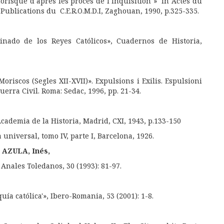
risque d´après les procès de l´Inquisition » in Actes du
ublications du C.E.R.O.M.D.I, Zaghouan, 1990, p.325-335.
nado de los Reyes Católicos», Cuadernos de Historia,
riscos (Segles XII-XVII)». Expulsions i Exilis. Espulsioni
uerra Civil. Roma: Sedac, 1996, pp. 21-34.
Academia de la Historia, Madrid, CXI, 1943, p.133-150
 universal, tomo IV, parte I, Barcelona, 1926.
AZULA, Inés,
 Anales Toledanos, 30 (1993): 81-97.
quía católica'», Ibero-Romania, 53 (2001): 1-8.