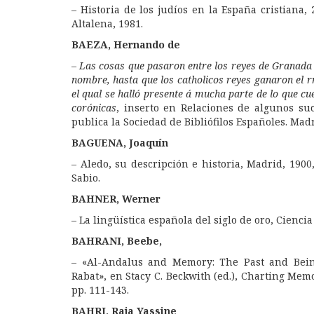
– Historia de los judíos en la España cristiana, 
Altalena, 1981.
BAEZA, Hernando de
–
Las cosas que pasaron entre los reyes de Granada d
nombre, hasta que los catholicos reyes ganaron el 
el qual se halló presente á mucha parte de lo que cu
corónicas
, inserto en Relaciones de algunos su
publica la Sociedad de Bibliófilos Españoles. Madr
BAGUENA, Joaquín
– Aledo, su descripción e historia, Madrid, 190
Sabio.
BAHNER, Werner
– La lingüística española del siglo de oro, Cienci
BAHRANI, Beebe,
– «Al-Andalus and Memory: The Past and Bei
Rabat», en Stacy C. Beckwith (ed.), Charting Mem
pp. 111-143.
BAHRI, Raja Yassine