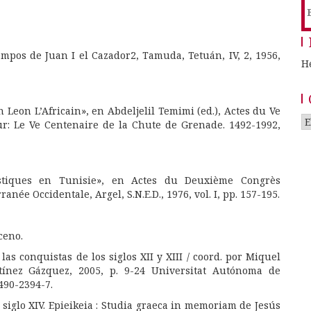
B
mpos de Juan I el Cazador2, Tamuda, Tetuán, IV, 2, 1956,
H
an Leon L’Africain», en Abdeljelil Temimi (ed.), Actes du Ve
C
r: Le Ve Centenaire de la Chute de Grenade. 1492-1992,
uistiques en Tunisie», en Actes du Deuxième Congrès
née Occidentale, Argel, S.N.E.D., 1976, vol. I, pp. 157-195.
sceno
.
s conquistas de los siglos XII y XIII
/ coord. por
Miquel
tínez Gázquez
, 2005, p. 9-24 Universitat Autónoma de
490-2394-7.
siglo XIV.
Epieikeia : Studia graeca in memoriam de Jesús