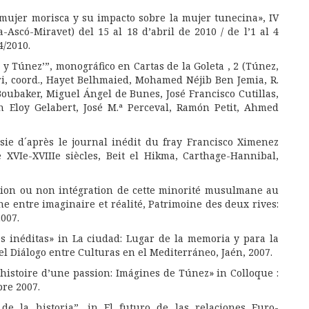
la mujer morisca y su impacto sobre la mujer tunecina», IV
-Ascó-Miravet) del 15 al 18 d’abril de 2010 / de l’1 al 4
4/2010.
 y Túnez’”, monográfico en Cartas de la Goleta , 2 (Túnez,
hri, coord., Hayet Belhmaied, Mohamed Néjib Ben Jemia, R.
Boubaker, Miguel Ángel de Bunes, José Francisco Cutillas,
n Eloy Gelabert, José M.ª Perceval, Ramón Petit, Ahmed
nisie d´après le journal inédit du fray Francisco Ximenez
 XVIe-XVIIIe siècles, Beit el Hikma, Carthage-Hannibal,
ation ou non intégration de cette minorité musulmane au
ne entre imaginaire et réalité, Patrimoine des deux rives:
007.
es inéditas» in La ciudad: Lugar de la memoria y para la
 Diálogo entre Culturas en el Mediterráneo, Jaén, 2007.
 histoire d’une passion: Imágines de Túnez» in Colloque :
bre 2007.
de la historia”, in El futuro de las relaciones Euro-