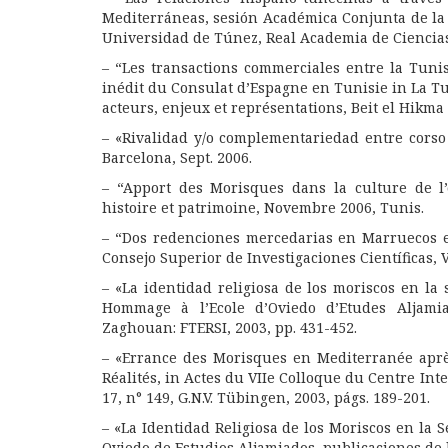
Mediterráneas, sesión Académica Conjunta de la 
Universidad de Túnez, Real Academia de Ciencias
– “Les transactions commerciales entre la Tunis
inédit du Consulat d’Espagne en Tunisie in La T
acteurs, enjeux et représentations, Beit el Hikma
– «Rivalidad y/o complementariedad entre corso 
Barcelona, Sept. 2006.
– “Apport des Morisques dans la culture de l’
histoire et patrimoine, Novembre 2006, Tunis.
– “Dos redenciones mercedarias en Marruecos en 
Consejo Superior de Investigaciones Científicas, 
– «La identidad religiosa de los moriscos en la 
Hommage à l’Ecole d’Oviedo d’Etudes Aljami
Zaghouan: FTERSI, 2003, pp. 431-452.
– «Errance des Morisques en Mediterranée après
Réalités, in Actes du VIIe Colloque du Centre Inte
17, n° 149, G.N.V. Tübingen, 2003, págs. 189-201.
– «La Identidad Religiosa de los Moriscos en la 
Oviedo de Estudios Aljamiados, publicaciones de la