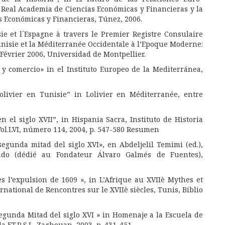
Real Academia de Ciencias Económicas y Financieras y la
 Económicas y Financieras, Túnez, 2006.
ie et l´Espagne à travers le Premier Registre Consulaire
unisie et la Méditerranée Occidentale à l’Epoque Moderne:
 Février 2006, Universidad de Montpellier.
y comercio» in el Instituto Europeo de la Mediterránea,
olivier en Tunisie” in Lolivier en Méditerranée, entre
el siglo XVII”, in Hispania Sacra, Instituto de Historia
Vol.LVI, número 114, 2004, p. 547-580
Resumen
segunda mitad del siglo XVI», en Abdeljelil Temimi (ed.),
ado (dédié au Fondateur Álvaro Galmés de Fuentes),
 l’expulsion de 1609 », in L’Afrique au XVIIè Mythes et
rnational de Rencontres sur le XVIIè siècles, Tunis, Biblio
Segunda Mitad del siglo XVI » in Homenaje a la Escuela de
 F.T.R.S.I., Zaghouan, 2003, p. 431-451.