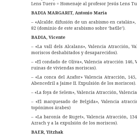
Lens Tuero = Homenaje al profesor Jesús Lens T
BADIA MARGARIT, Antonio María
– «Alcalde. difusión de un arabismo en catalán», 
82 (dominio de este arabismo sobre ‘batlle’).
BADIA, Vicente
– «La vall dels Alcalans», Valencia Atracción, 
moriscos deshabitados y desaparecidos).
– «El condado de Oliva», Valencia atracción 146, 
ruinas de viviendas moriscas).
– «La conca del Azafor» Valencia Atracción, 145,
Abencedril a Jaime II. Expulsión de los moriscos).
– «La foya de Selem», Valencia Atracción, Valencia
– «El marquesado de Belgida», Valencia atracci
topónimos árabes)
– «La baronía de Ruget», Valencia Atracción, 134,
Azrach y a la expulsión de los moriscos).
BAER, Yitzhak