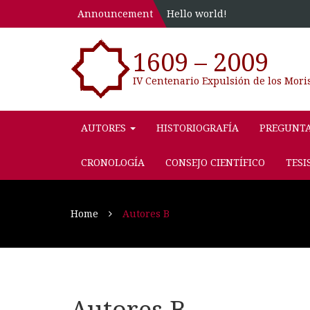
Announcement
Hello world!
1609 – 2009
IV Centenario Expulsión de los Mori
AUTORES
HISTORIOGRAFÍA
PREGUNT
CRONOLOGÍA
CONSEJO CIENTÍFICO
TESI
Home
Autores B
Autores B