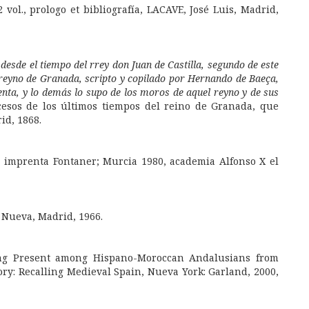
2 vol., prologo et bibliografía, LACAVE, José Luis, Madrid,
esde el tiempo del rrey don Juan de Castilla, segundo de este
rreyno de Granada, scripto y copilado por Hernando de Baeça,
enta, y lo demás lo supo de los moros de aquel reyno y de sus
cesos de los últimos tiempos del reino de Granada, que
id, 1868.
0, imprenta Fontaner; Murcia 1980, academia Alfonso X el
a Nueva, Madrid, 1966.
ng Present among Hispano-Moroccan Andalusians from
ory: Recalling Medieval Spain, Nueva York: Garland, 2000,