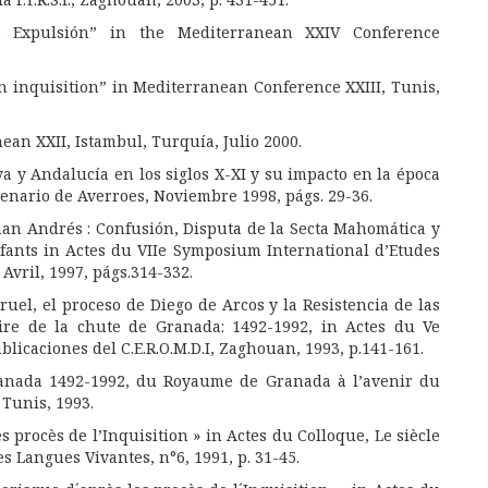
e Expulsión” in the Mediterranean XXIV Conference
an inquisition” in Mediterranean Conference XXIII, Tunis,
ean XXII, Istambul, Turquía, Julio 2000.
ya y Andalucía en los siglos X-XI y su impacto en la época
tenario de Averroes, Noviembre 1998, págs. 29-36.
uan Andrés : Confusión, Disputa de la Secta Mahomática y
fants in Actes du VIIe Symposium International d’Etudes
 Avril, 1997, págs.314-332.
ruel, el proceso de Diego de Arcos y la Resistencia de las
aire de la chute de Granada: 1492-1992, in Actes du Ve
icaciones del C.E.R.O.M.D.I, Zaghouan, 1993, p.141-161.
ranada 1492-1992, du Royaume de Granada à l’avenir du
Tunis, 1993.
 procès de l’Inquisition » in Actes du Colloque, Le siècle
 Langues Vivantes, n°6, 1991, p. 31-45.