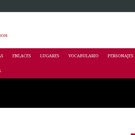
scos
AS
ENLACES
LUGARES
VOCABULARIO
PERSONAJES
S