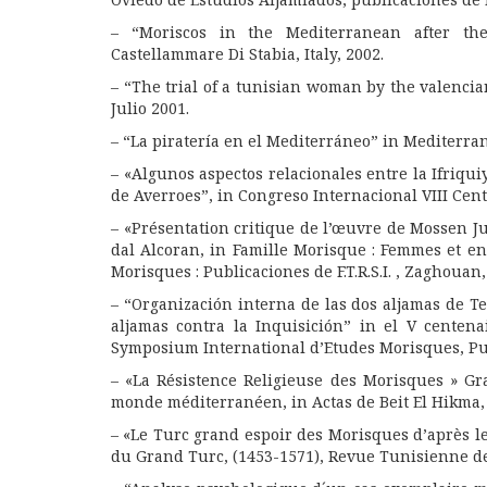
– “Moriscos in the Mediterranean after th
Castellammare Di Stabia, Italy, 2002.
– “The trial of a tunisian woman by the valenci
Julio 2001.
– “La piratería en el Mediterráneo” in Mediterran
– «Algunos aspectos relacionales entre la Ifriqui
de Averroes”, in Congreso Internacional VIII Cen
– «Présentation critique de l’œuvre de Mossen J
dal Alcoran, in Famille Morisque : Femmes et en
Morisques : Publicaciones de F.T.R.S.I. , Zaghouan,
– “Organización interna de las dos aljamas de Te
aljamas contra la Inquisición” in el V centen
Symposium International d’Etudes Morisques, Publ
– «La Résistence Religieuse des Morisques » G
monde méditerranéen, in Actas de Beit El Hikma, 
– «Le Turc grand espoir des Morisques d’après les
du Grand Turc, (1453-1571), Revue Tunisienne des