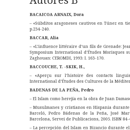
BACAICOA ARNAIX, Dora
– «Súbditos aragoneses cautivos en Túnez en tie
p.234-240.
BACCAR, Alia
– «L’influence littéraire d’un fils de Grenade: Je
Symposium International d’Études Morisques su
Zaghouan: CEROMDI, 1993: I. 163-170.
BACCOUCHE, T. -SKIK, H.,
– «Aperçu sur l’histoire des contacts ling
International d’Études des Cultures de la Méditerra
BADENAS DE LA PEÑA, Pedro
–
El Islam como herejía en la obra de Juan Dama
–
Musulmanes y cristianos en Hispania durante la
Barceló
, Pedro Bádenas de la Peña,
José Mar
Barcelona, Servei de Publicacions, 2005. ISBN 84-
– La percepción del Islam en Bizancio durante el 