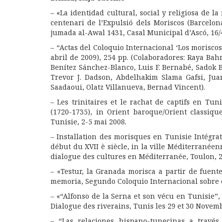
– «La identidad cultural, social y religiosa de 
centenari de l’Expulsió dels Moriscos (Barcelona
jumada al-Awal 1431, Casal Municipal d’Ascó, 16/
– “Actas del Coloquio Internacional ‘Los moriscos
abril de 2009), 254 pp. (Colaboradores: Raya Ba
Benítez Sánchez-Blanco, Luis F. Bernabé, Sadok 
Trevor J. Dadson, Abdelhakim Slama Gafsi, Jua
Saadaoui, Olatz Villanueva, Bernad Vincent).
– Les trinitaires et le rachat de captifs en Tu
(1720-1735), in Orient baroque/Orient classique
Tunisie, 2-5 mai 2008.
– Installation des morisques en Tunisie Intégr
début du XVII è siècle, in la ville Méditerranéen
dialogue des cultures en Méditerranée, Toulon, 2
– «Testur, la Granada morisca a partir de fuent
memoria, Segundo Coloquio Internacional sobre el
– «“Alfonso de la Serna et son vécu en Tunisie”,
Dialogue des riverains, Tunis les 29 et 30 Novem
– “Las relaciones hispano-tunecinas a través 