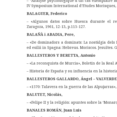
– “Analyse psychologique d´un cas exemplaire mo
IV Symposium International d’Etudes Morisques, P
BALAGUER, Federico
– «Algunos datos sobre Huesca durante el rei
Zaragoza, 1961, 12-13, p.115-127.
BALAÑÀ i ABADIA, Pere,
– «De dominadors a dominats: La nostàlgia dels Mo
ed esilii in Spagna: Hebreus. Moriscos. Jesuïtes. G
BALLESTEROS Y BERETTA, Antonio
– «La reconquista de Murcia», Boletín de la Real 
– Historia de España y su influencia en la historia
BALLESTEROS GALLARDO, Ángel – VALVERDE 
– «1570: Talavera en la guerra de las Alpujarras»,
BALUTET, Nicolás,
– «Felipe II y la religión: apuntes sobre la ‘Monar
BANALES ROMÁN, Juan Luis