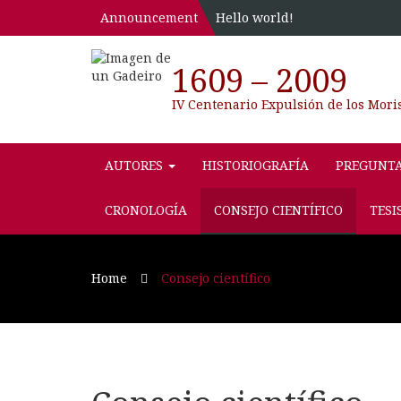
Announcement
Hello world!
1609 – 2009
IV Centenario Expulsión de los Mori
AUTORES
HISTORIOGRAFÍA
PREGUNT
CRONOLOGÍA
CONSEJO CIENTÍFICO
TESI
Home
Consejo científico