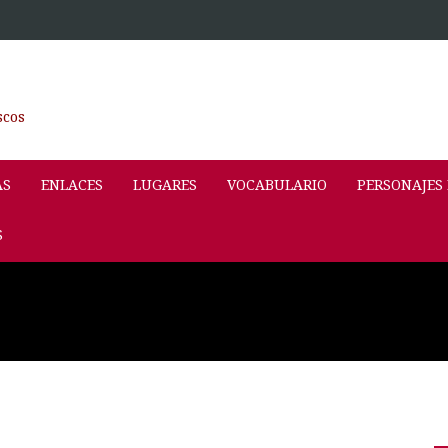
scos
AS
ENLACES
LUGARES
VOCABULARIO
PERSONAJES
S