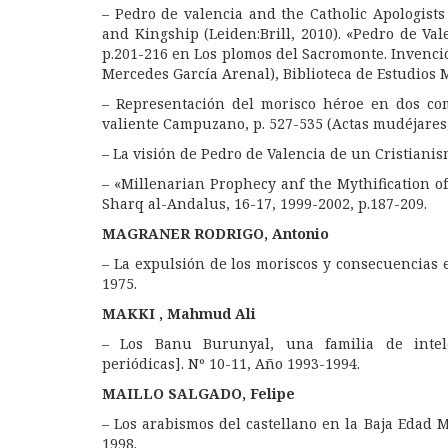
– Pedro de valencia and the Catholic Apologists 
and Kingship (Leiden:Brill, 2010). «Pedro de Va
p.201-216 en Los plomos del Sacromonte. Invenci
Mercedes García Arenal), Biblioteca de Estudios M
– Representación del morisco héroe en dos com
valiente Campuzano, p. 527-535 (Actas mudéjares,
– La visión de Pedro de Valencia de un Cristianis
– «Millenarian Prophecy anf the Mythification of
Sharq al-Andalus, 16-17, 1999-2002, p.187-209.
MAGRANER RODRIGO, Antonio
– La expulsión de los moriscos y consecuencias 
1975.
MAKKI , Mahmud Ali
–
Los Banu Burunyal, una familia de intel
periódicas]. Nº 10-11, Año 1993-1994
.
MAILLO SALGADO, Felipe
– Los arabismos del castellano en la Baja Edad M
1998.