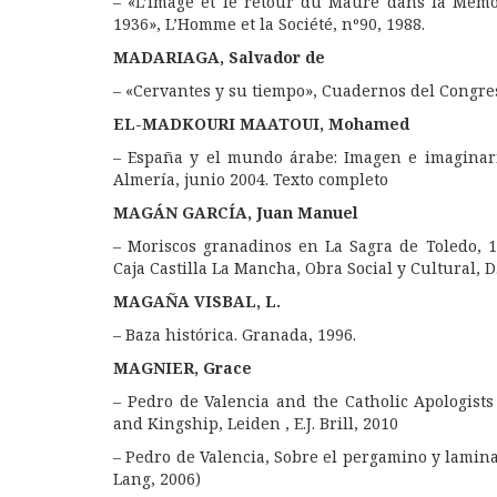
– «L’image et le retour du Maure dans la Mémoi
1936», L’Homme et la Société, nº90, 1988.
MADARIAGA, Salvador de
– «Cervantes y su tiempo», Cuadernos del Congreso 
EL-MADKOURI MAATOUI, Mohamed
– España y el mundo árabe: Imagen e imaginario,
Almería, junio 2004.
Texto completo
MAGÁN GARCÍA, Juan Manuel
–
Moriscos granadinos en La Sagra de Toledo, 
Caja Castilla La Mancha, Obra Social y Cultural, D.
MAGAÑA VISBAL, L.
– Baza histórica. Granada, 1996.
MAGNIER, Grace
– Pedro de Valencia and the Catholic Apologists 
and Kingship, Leiden , E.J. Brill, 2010
– Pedro de Valencia, Sobre el pergamino y lamin
Lang, 2006)