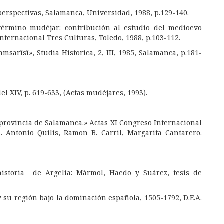
perspectivas, Salamanca, Universidad, 1988, p.129-140.
 término mudéjar: contribución al estudio del medioevo
Internacional Tres Culturas, Toledo, 1988, p.103-112.
sarîsî», Studia Historica, 2, III, 1985, Salamanca, p.181-
l XIV, p. 619-633, (Actas mudéjares, 1993).
 provincia de Salamanca.» Actas XI Congreso Internacional
d. Antonio Quilis, Ramon B. Carril, Margarita Cantarero.
 historia de Argelia: Mármol, Haedo y Suárez, tesis de
 y su región bajo la dominación española, 1505-1792, D.E.A.