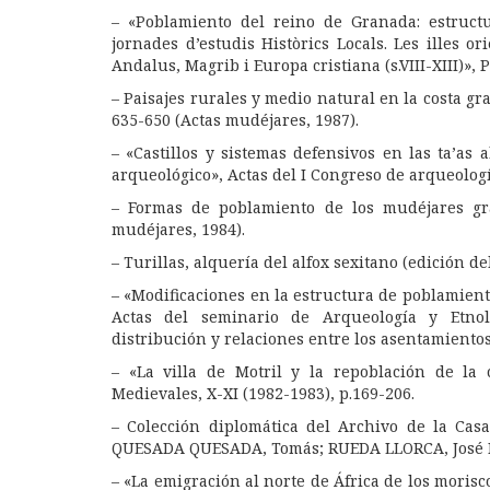
– «Poblamiento del reino de Granada: estructu
jornades d’estudis Històrics Locals. Les illes o
Andalus, Magrib i Europa cristiana (s.VIII-XIII)», 
– Paisajes rurales y medio natural en la costa gr
635-650 (Actas mudéjares, 1987).
– «Castillos y sistemas defensivos en las ta’as
arqueológico», Actas del I Congreso de arqueologí
– Formas de poblamiento de los mudéjares gra
mudéjares, 1984).
– Turillas, alquería del alfox sexitano (edición d
– «Modificaciones en la estructura de poblamiento
Actas del seminario de Arqueología y Etnolo
distribución y relaciones entre los asentamientos.
– «La villa de Motril y la repoblación de la
Medievales, X-XI (1982-1983), p.169-206.
– Colección diplomática del Archivo de la Casa
QUESADA QUESADA, Tomás; RUEDA LLORCA, José 
– «La emigración al norte de África de los morisc