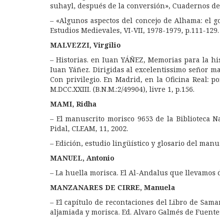
suhayl, después de la conversión», Cuadernos de 
– «Algunos aspectos del concejo de Alhama: el 
Estudios Medievales, VI-VII, 1978-1979, p.111-129.
MALVEZZI, Virgilio
– Historias. en Iuan YÁÑEZ, Memorias para la his
Iuan Yáñez. Dirigidas al excelentissimo señor m
Con privilegio. En Madrid, en la Oficina Real: 
M.DCC.XXIII. (B.N.M.:2/49904), livre 1, p.156.
MAMI, Ridha
– El manuscrito morisco 9653 de la Biblioteca
Pidal, CLEAM, 11, 2002.
– Edición, estudio lingüístico y glosario del manu
MANUEL, Antonio
– La huella morisca. El Al-Andalus que llevamos d
MANZANARES DE CIRRE, Manuela
– El capítulo de recontaciones del Libro de Sama
aljamiada y morisca. Ed. Alvaro Galmés de Fuente