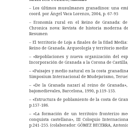
– Los últimos musulmanes granadinos: una emi
coord. por
Ángel Vaca Lorenzo
, 2004, p. 67-95
– Economía rural en el Reino de Granada: de l
Chronica nova: Revista de historia moderna d
Resumen
– El territorio de Loja a finales de la Edad Medi
Reino de Granada.
Arqueología y territorio medie
– «Repoblaciones y nueva organización del esp
Incorporación de Granada a la Corona de Castilla,
– «Paisajes y medio natural en la costa granadina
Simposium Internacional de Mudejarismo, Teruel,
– «De la Granada nazarí al reino de Granada», 
bajomedievales, Barcelona, 1990, p.119-153.
– «Estructura de poblamiento de la costa de Grana
p.157-186.
– «La formación de un territoiro fronterizo m
conquista castellana», III Coloquio Internaciona
p.241-255. (colaborador: GÓMEZ BECERRA, Antoni