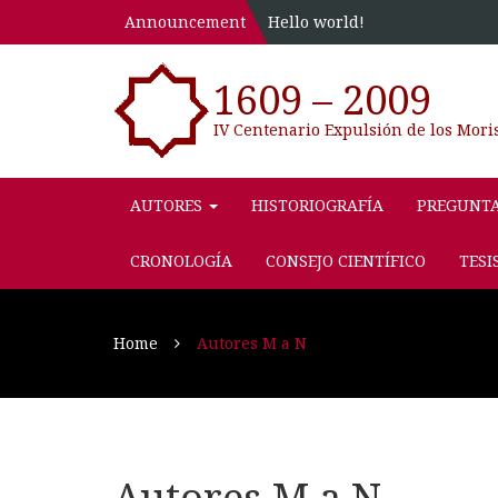
Announcement
Hello world!
1609 – 2009
IV Centenario Expulsión de los Mori
AUTORES
HISTORIOGRAFÍA
PREGUNT
CRONOLOGÍA
CONSEJO CIENTÍFICO
TESI
Home
Autores M a N
Autores M a N