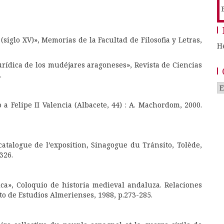
B
siglo XV)», Memorias de la Facultad de Filosofia y Letras,
H
jurídica de los mudéjares aragoneses», Revista de Ciencias
.
C
o a Felipe II Valencia (Albacete, 44) : A. Machordom, 2000.
 catalogue de l’exposition, Sinagogue du Tránsito, Tolède,
326.
ca», Coloquio de historia medieval andaluza. Relaciones
to de Estudios Almerienses, 1988, p.273-285.