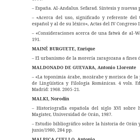
– España. Al-Andalus. Sefarad. Síntesis y nuevas 
– «Acerca del uso, significado y referente del
español y al de su léxico», Actas del IV Congreso 
– «Consideraciones acerca de una fatwà de al-Wam
191.
MAINÉ BURGUETE, Enrique
– El urbanismo de la morería zaragozana a fines de
MALDONADO DE GUEVARA, Antonio Llorente
– «La toponimia árabe, mozárabe y morisca de la
de Lingüística y Filología Románicas. 4 vols. E
Madrid: 1968. 2005-21.
MALKI, Norodín
– Historiografía española del siglo XVI sobre
Magister, Universidad de Orán, 1987.
– Estudio bibliográfico sobre la historia de Orán
junio/1980, 284 pp.
MALPICA CUELLO, Antonio