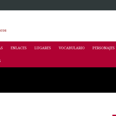
scos
AS
ENLACES
LUGARES
VOCABULARIO
PERSONAJES
S