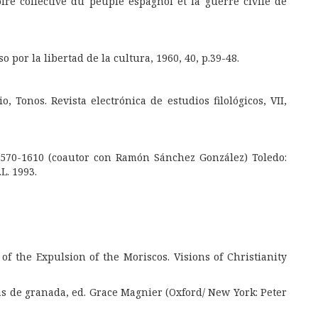
re collective du peuple espagnol et la guerre civile de
por la libertad de la cultura, 1960, 40, p.39-48.
 Tonos. Revista electrónica de estudios filológicos, VII,
1570-1610
(coautor con
Ramón Sánchez González
) Toledo:
L. 1993.
of the Expulsion of the Moriscos. Visions of Christianity
as de granada, ed. Grace Magnier (Oxford/ New York: Peter