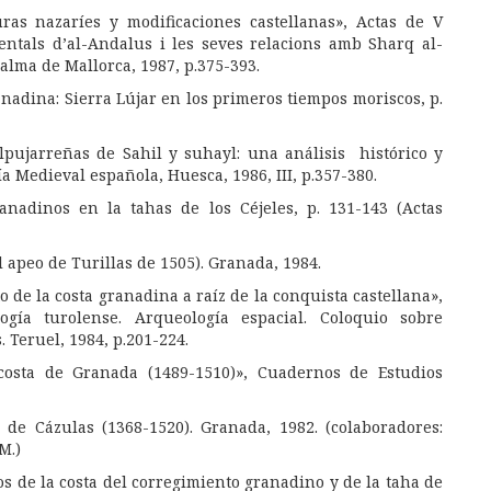
ras nazaríes y modificaciones castellanas», Actas de V
rientals d’al-Andalus i les seves relacions amb Sharq al-
Palma de Mallorca, 1987, p.375-393.
anadina: Sierra Lújar en los primeros tiempos moriscos, p.
 alpujarreñas de Sahil y suhayl: una análisis histórico y
a Medieval española, Huesca, 1986, III, p.357-380.
nadinos en la tahas de los Céjeles, p. 131-143 (Actas
el apeo de Turillas de 1505). Granada, 1984.
 de la costa granadina a raíz de la conquista castellana»,
gía turolense. Arqueología espacial. Coloquio sobre
 Teruel, 1984, p.201-224.
 costa de Granada (1489-1510)», Cuadernos de Estudios
 de Cázulas (1368-1520). Granada, 1982. (colaboradores:
M.)
os de la costa del corregimiento granadino y de la taha de