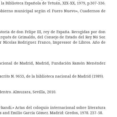
la Biblioteca Española de Tetuán, XIX-XX, 1979, p.307-336.
gobierno municipal según el Fuero Nuevo», Cuadernos de
toria de don Felipe III, rey de España. Recogidas por don
arqués de Grimaldo, del Consejo de Estado del Rey Nó Sor.
por Nicolas Rodriguez Franco, Impressor de Libros. Año de
 Nacional de Madrid, Madrid, Fundación Ramón Menéndez
scrito N. 9653, de la biblioteca nacional de Madrid (1989).
entro. Almuzara, Sevilla, 2010.
rkandi.» Actas del coloquio internacional sobre literatura
s and Emilio García Gómez. Madrid: Gredos, 1978. 237-58.