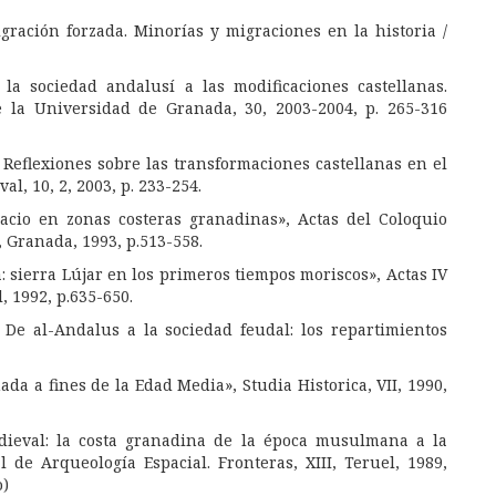
gración forzada.
Minorías y migraciones en la historia
/
a sociedad andalusí a las modificaciones castellanas.
e la Universidad de Granada
, 30, 2003-2004, p. 265-316
a: Reflexiones sobre las transformaciones castellanas en el
val
, 10, 2, 2003, p. 233-254.
acio en zonas costeras granadinas», Actas del Coloquio
 Granada, 1993, p.513-558.
: sierra Lújar en los primeros tiempos moriscos», Actas IV
 1992, p.635-650.
De al-Andalus a la sociedad feudal: los repartimientos
da a fines de la Edad Media», Studia Historica, VII, 1990,
edieval: la costa granadina de la época musulmana a la
l de Arqueología Espacial. Fronteras, XIII, Teruel, 1989,
o)