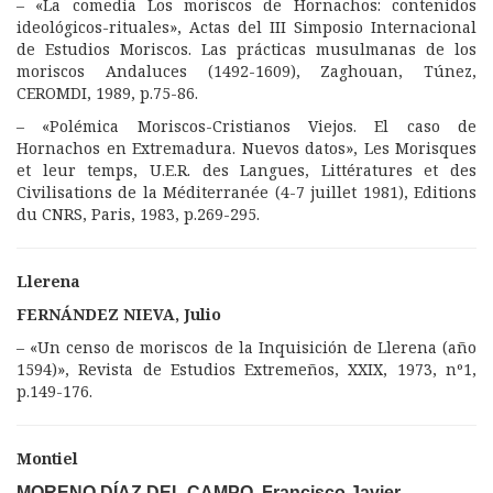
– «La comedia Los moriscos de Hornachos: contenidos
ideológicos-rituales», Actas del III Simposio Internacional
de Estudios Moriscos. Las prácticas musulmanas de los
moriscos Andaluces (1492-1609), Zaghouan, Túnez,
CEROMDI, 1989, p.75-86.
– «Polémica Moriscos-Cristianos Viejos. El caso de
Hornachos en Extremadura. Nuevos datos», Les Morisques
et leur temps, U.E.R. des Langues, Littératures et des
Civilisations de la Méditerranée (4-7 juillet 1981), Editions
du CNRS, Paris, 1983, p.269-295.
Llerena
FERNÁNDEZ NIEVA, Julio
– «Un censo de moriscos de la Inquisición de Llerena (año
1594)», Revista de Estudios Extremeños, XXIX, 1973, nº1,
p.149-176.
Montiel
MORENO DÍAZ DEL CAMPO, Francisco Javier