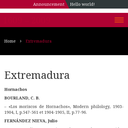
Announcement
Hello world!
1609 – 2009
Togg
navi
Home
Extremadura
Extremadura
Hornachos
BOURLAND, C. B.
– «Los moriscos de Hornachos», Modern philology, 1903-
1904, I, p.547-561 et 1904-1905, II, p.77-96.
FERNÁNDEZ NIEVA, Julio