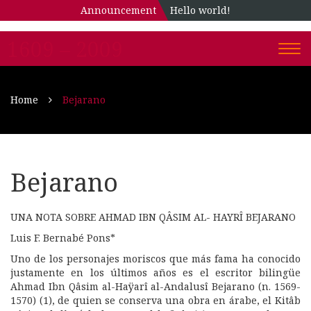
Announcement
Hello world!
1609 – 2009
Togg
navi
Home
Bejarano
Bejarano
UNA NOTA SOBRE AHMAD IBN QÂSIM AL- HAYRÎ BEJARANO
Luis F. Bernabé Pons*
Uno de los personajes moriscos que más fama ha conocido
justamente en los últimos años es el escritor bilingüe
Ahmad Ibn Qâsim al-Haÿarî al-Andalusî Bejarano (n. 1569-
1570) (1), de quien se conserva una obra en árabe, el Kitâb