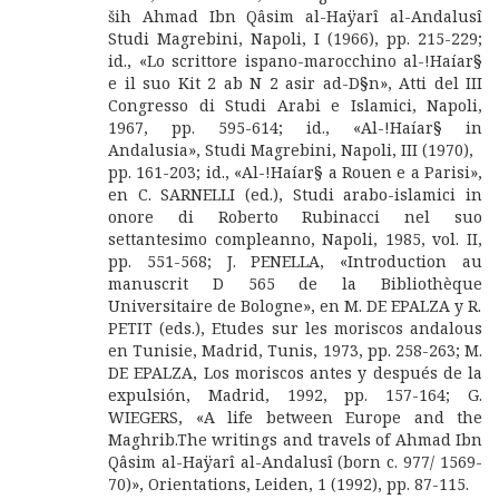
ših Ahmad Ibn Qâsim al-Haÿarî al-Andalusî
Studi Magrebini, Napoli, I (1966), pp. 215-229;
id., «Lo scrittore ispano-marocchino al-!Haíar§
e il suo Kit 2 ab N 2 asir ad-D§n», Atti del III
Congresso di Studi Arabi e Islamici, Napoli,
1967, pp. 595-614; id., «Al-!Haíar§ in
Andalusia», Studi Magrebini, Napoli, III (1970),
pp. 161-203; id., «Al-!Haíar§ a Rouen e a Parisi»,
en C. SARNELLI (ed.), Studi arabo-islamici in
onore di Roberto Rubinacci nel suo
settantesimo compleanno, Napoli, 1985, vol. II,
pp. 551-568; J. PENELLA, «Introduction au
manuscrit D 565 de la Bibliothèque
Universitaire de Bologne», en M. DE EPALZA y R.
PETIT (eds.), Etudes sur les moriscos andalous
en Tunisie, Madrid, Tunis, 1973, pp. 258-263; M.
DE EPALZA, Los moriscos antes y después de la
expulsión, Madrid, 1992, pp. 157-164; G.
WIEGERS, «A life between Europe and the
Maghrib.The writings and travels of Ahmad Ibn
Qâsim al-Haÿarî al-Andalusî (born c. 977/ 1569-
70)», Orientations, Leiden, 1 (1992), pp. 87-115.