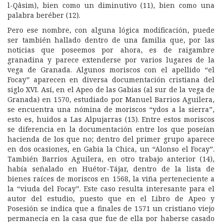
l-Qâsim), bien como un diminutivo (11), bien como una
palabra beréber (12).
Pero ese nombre, con alguna lógica modificación, puede
ser también hallado dentro de una familia que, por las
noticias que poseemos por ahora, es de raigambre
granadina y parece extenderse por varios lugares de la
vega de Granada. Algunos moriscos con el apellido “el
Focay” aparecen en diversa documentación cristiana del
siglo XVI. Así, en el Apeo de las Gabias (al sur de la vega de
Granada) en 1570, estudiado por Manuel Barrios Aguilera,
se encuentra una nómina de moriscos “ydos a la sierra”,
esto es, huidos a Las Alpujarras (13). Entre estos moriscos
se diferencia en la documentación entre los que poseían
hacienda de los que no; dentro del primer grupo aparece
en dos ocasiones, en Gabia la Chica, un “Alonso el Focay”.
También Barrios Aguilera, en otro trabajo anterior (14),
había señalado en Huétor-Tájar, dentro de la lista de
bienes raíces de moriscos en 1568, la viña perteneciente a
la “viuda del Focay”. Este caso resulta interesante para el
autor del estudio, puesto que en el Libro de Apeo y
Posesión se indica que a finales de 1571 un cristiano viejo
permanecía en la casa que fue de ella por haberse casado