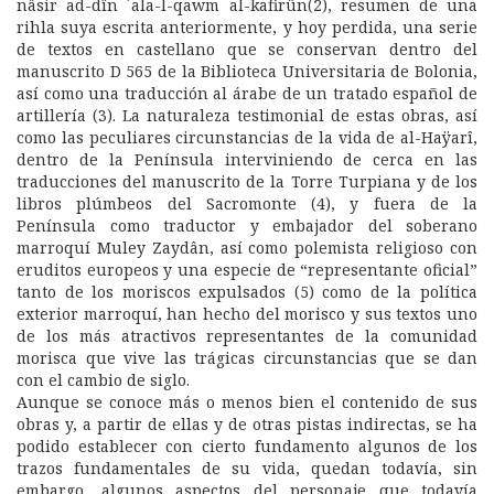
nâsir ad-dîn ´ala-l-qawm al-kafirûn(2), resumen de una
rihla suya escrita anteriormente, y hoy perdida, una serie
de textos en castellano que se conservan dentro del
manuscrito D 565 de la Biblioteca Universitaria de Bolonia,
así como una traducción al árabe de un tratado español de
artillería (3). La naturaleza testimonial de estas obras, así
como las peculiares circunstancias de la vida de al-Haÿarî,
dentro de la Península interviniendo de cerca en las
traducciones del manuscrito de la Torre Turpiana y de los
libros plúmbeos del Sacromonte (4), y fuera de la
Península como traductor y embajador del soberano
marroquí Muley Zaydân, así como polemista religioso con
eruditos europeos y una especie de “representante oficial”
tanto de los moriscos expulsados (5) como de la política
exterior marroquí, han hecho del morisco y sus textos uno
de los más atractivos representantes de la comunidad
morisca que vive las trágicas circunstancias que se dan
con el cambio de siglo.
Aunque se conoce más o menos bien el contenido de sus
obras y, a partir de ellas y de otras pistas indirectas, se ha
podido establecer con cierto fundamento algunos de los
trazos fundamentales de su vida, quedan todavía, sin
embargo, algunos aspectos del personaje que todavía