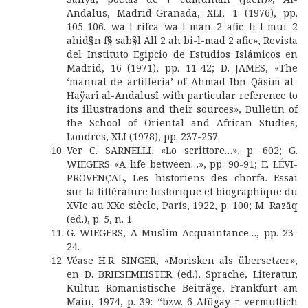
Andalus, Madrid-Granada, XLI, 1 (1976), pp.
105-106. wa-l-rifca wa-l-man 2 afic li-l-muí 2
ahid§n f§ sab§l All 2 ah bi-l-mad 2 afic», Revista
del Instituto Egipcio de Estudios Islámicos en
Madrid, 16 (1971), pp. 11-42; D. JAMES, «The
‘manual de artillería’ of Ahmad Ibn Qâsim al-
Haÿarî al-Andalusî with particular reference to
its illustrations and their sources», Bulletin of
the School of Oriental and African Studies,
Londres, XLI (1978), pp. 237-257.
Ver C. SARNELLI, «Lo scrittore…», p. 602; G.
WIEGERS «A life between…», pp. 90-91; E. LÉVI-
PROVENÇAL, Les historiens des chorfa. Essai
sur la littérature historique et biographique du
XVIe au XXe siècle, París, 1922, p. 100; M. Razãq
(ed.), p. 5, n. 1.
G. WIEGERS, A Muslim Acquaintance…, pp. 23-
24.
Véase H.R. SINGER, «Morisken als übersetzer»,
en D. BRIESEMEISTER (ed.), Sprache, Literatur,
Kultur. Romanistische Beiträge, Frankfurt am
Main, 1974, p. 39: “bzw. 6 Afûgay = vermutlich