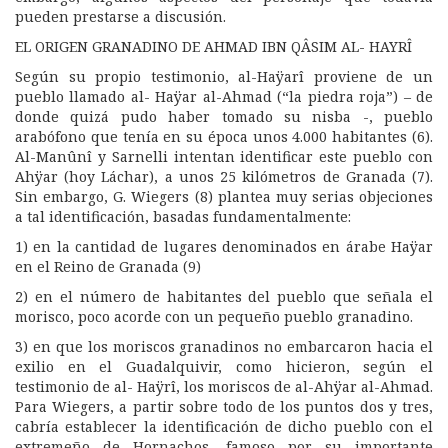
pueden prestarse a discusión.
EL ORIGEN GRANADINO DE AHMAD IBN QÂSIM AL- HAYRÎ
Según su propio testimonio, al-Haÿarî proviene de un
pueblo llamado al- Haÿar al-Ahmad (“la piedra roja”) – de
donde quizá pudo haber tomado su nisba -, pueblo
arabófono que tenía en su época unos 4.000 habitantes (6).
Al-Manûnî y Sarnelli intentan identificar este pueblo con
Ahÿar (hoy Láchar), a unos 25 kilómetros de Granada (7).
Sin embargo, G. Wiegers (8) plantea muy serias objeciones
a tal identificación, basadas fundamentalmente:
1) en la cantidad de lugares denominados en árabe Haÿar
en el Reino de Granada (9)
2) en el número de habitantes del pueblo que señala el
morisco, poco acorde con un pequeño pueblo granadino.
3) en que los moriscos granadinos no embarcaron hacia el
exilio en el Guadalquivir, como hicieron, según el
testimonio de al- Haÿrî, los moriscos de al-Ahÿar al-Ahmad.
Para Wiegers, a partir sobre todo de los puntos dos y tres,
cabría establecer la identificación de dicho pueblo con el
extremeño de Hornachos, famoso por su importante