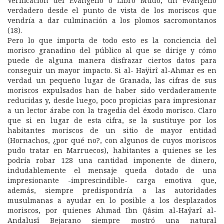
Verificación del Evangelio o Libro Mudo, un evangelio
verdadero desde el punto de vista de los moriscos que
vendría a dar culminación a los plomos sacromontanos
(18).
Pero lo que importa de todo esto es la conciencia del
morisco granadino del público al que se dirige y cómo
puede de alguna manera disfrazar ciertos datos para
conseguir un mayor impacto. Si al- Haÿirî al-Ahmar es en
verdad un pequeño lugar de Granada, las cifras de sus
moriscos expulsados han de haber sido verdaderamente
reducidas y, desde luego, poco propicias para impresionar
a un lector árabe con la tragedia del éxodo morisco. Claro
que si en lugar de esta cifra, se la sustituye por los
habitantes moriscos de un sitio de mayor entidad
(Hornachos, ¿por qué no?, con algunos de cuyos moriscos
pudo tratar en Marruecos), habitantes a quienes se les
podría robar 128 una cantidad imponente de dinero,
indudablemente el mensaje queda dotado de una
impresionante -imprescindible- carga emotiva que,
además, siempre predispondría a las autoridades
musulmanas a ayudar en lo posible a los desplazados
moriscos, por quienes Ahmad Ibn Qâsim al-Haÿarî al-
Andalusî Bejarano siempre mostró una natural