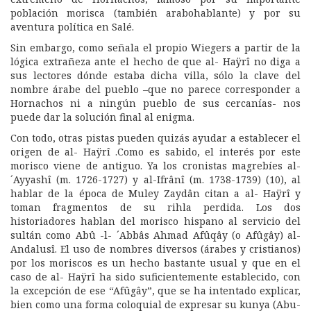
población morisca (también arabohablante) y por su
aventura política en Salé.
Sin embargo, como señala el propio Wiegers a partir de la
lógica extrañeza ante el hecho de que al- Haÿrî no diga a
sus lectores dónde estaba dicha villa, sólo la clave del
nombre árabe del pueblo –que no parece corresponder a
Hornachos ni a ningún pueblo de sus cercanías- nos
puede dar la solución final al enigma.
Con todo, otras pistas pueden quizás ayudar a establecer el
origen de al- Haÿrî .Como es sabido, el interés por este
morisco viene de antiguo. Ya los cronistas magrebíes al-
´Ayyashî (m. 1726-1727) y al-Ifrânî (m. 1738-1739) (10), al
hablar de la época de Muley Zaydân citan a al- Haÿrî y
toman fragmentos de su rihla perdida. Los dos
historiadores hablan del morisco hispano al servicio del
sultán como Abû -l- ´Abbâs Ahmad Afûqây (o Afûgây) al-
Andalusî. El uso de nombres diversos (árabes y cristianos)
por los moriscos es un hecho bastante usual y que en el
caso de al- Haÿrî ha sido suficientemente establecido, con
la excepción de ese “Afûgây”, que se ha intentado explicar,
bien como una forma coloquial de expresar su kunya (Abu-