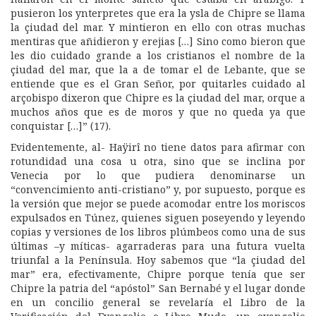
pusieron los ynterpretes que era la ysla de Chipre se llama
la çiudad del mar. Y mintieron en ello con otras muchas
mentiras que añidieron y erejias […] Sino como bieron que
les dio cuidado grande a los cristianos el nombre de la
çiudad del mar, que la a de tomar el de Lebante, que se
entiende que es el Gran Señor, por quitarles cuidado al
arçobispo dixeron que Chipre es la çiudad del mar, orque a
muchos años que es de moros y que no queda ya que
conquistar […]” (17).
Evidentemente, al- Haÿirî no tiene datos para afirmar con
rotundidad una cosa u otra, sino que se inclina por
Venecia por lo que pudiera denominarse un
“convencimiento anti-cristiano” y, por supuesto, porque es
la versión que mejor se puede acomodar entre los moriscos
expulsados en Túnez, quienes siguen poseyendo y leyendo
copias y versiones de los libros plúmbeos como una de sus
últimas –y míticas- agarraderas para una futura vuelta
triunfal a la Península. Hoy sabemos que “la çiudad del
mar” era, efectivamente, Chipre porque tenía que ser
Chipre la patria del “apóstol” San Bernabé y el lugar donde
en un concilio general se revelaría el Libro de la