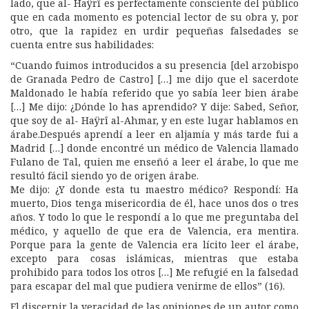
lado, que al- Haÿrî es perfectamente consciente del público
que en cada momento es potencial lector de su obra y, por
otro, que la rapidez en urdir pequeñas falsedades se
cuenta entre sus habilidades:
“Cuando fuimos introducidos a su presencia [del arzobispo
de Granada Pedro de Castro] […] me dijo que el sacerdote
Maldonado le había referido que yo sabía leer bien árabe
[…] Me dijo: ¿Dónde lo has aprendido? Y dije: Sabed, Señor,
que soy de al- Haÿrî al-Ahmar, y en este lugar hablamos en
árabe.Después aprendí a leer en aljamía y más tarde fui a
Madrid […] donde encontré un médico de Valencia llamado
Fulano de Tal, quien me enseñó a leer el árabe, lo que me
resultó fácil siendo yo de origen árabe.
Me dijo: ¿Y donde esta tu maestro médico? Respondí: Ha
muerto, Dios tenga misericordia de él, hace unos dos o tres
años. Y todo lo que le respondí a lo que me preguntaba del
médico, y aquello de que era de Valencia, era mentira.
Porque para la gente de Valencia era lícito leer el árabe,
excepto para cosas islámicas, mientras que estaba
prohibido para todos los otros […] Me refugié en la falsedad
para escapar del mal que pudiera venirme de ellos” (16).
El discernir la veracidad de las opiniones de un autor como