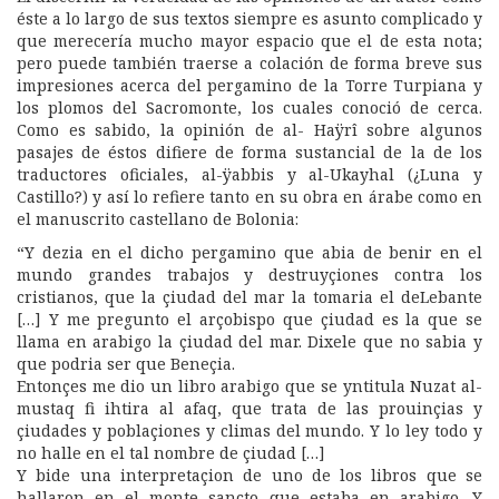
éste a lo largo de sus textos siempre es asunto complicado y
que merecería mucho mayor espacio que el de esta nota;
pero puede también traerse a colación de forma breve sus
impresiones acerca del pergamino de la Torre Turpiana y
los plomos del Sacromonte, los cuales conoció de cerca.
Como es sabido, la opinión de al- Haÿrî sobre algunos
pasajes de éstos difiere de forma sustancial de la de los
traductores oficiales, al-ÿabbis y al-Ukayhal (¿Luna y
Castillo?) y así lo refiere tanto en su obra en árabe como en
el manuscrito castellano de Bolonia:
“Y dezia en el dicho pergamino que abia de benir en el
mundo grandes trabajos y destruyçiones contra los
cristianos, que la çiudad del mar la tomaria el deLebante
[…] Y me pregunto el arçobispo que çiudad es la que se
llama en arabigo la çiudad del mar. Dixele que no sabia y
que podria ser que Beneçia.
Entonçes me dio un libro arabigo que se yntitula Nuzat al-
mustaq fi ihtira al afaq, que trata de las prouinçias y
çiudades y poblaçiones y climas del mundo. Y lo ley todo y
no halle en el tal nombre de çiudad […]
Y bide una interpretaçion de uno de los libros que se
hallaron en el monte sancto que estaba en arabigo. Y