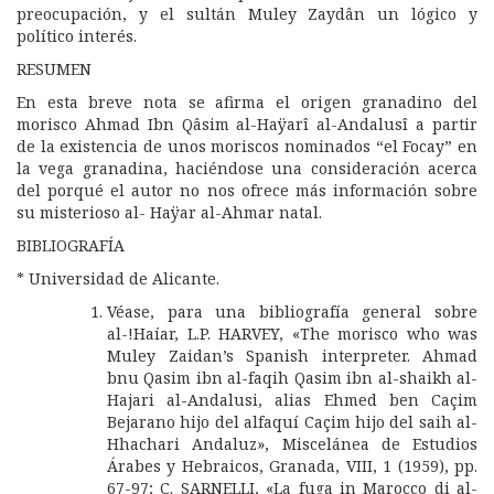
preocupación, y el sultán Muley Zaydân un lógico y
político interés.
RESUMEN
En esta breve nota se afirma el origen granadino del
morisco Ahmad Ibn Qâsim al-Haÿarî al-Andalusî a partir
de la existencia de unos moriscos nominados “el Focay” en
la vega granadina, haciéndose una consideración acerca
del porqué el autor no nos ofrece más información sobre
su misterioso al- Haÿar al-Ahmar natal.
BIBLIOGRAFÍA
* Universidad de Alicante.
Véase, para una bibliografía general sobre
al-!Haíar, L.P. HARVEY, «The morisco who was
Muley Zaidan’s Spanish interpreter. Ahmad
bnu Qasim ibn al-faqih Qasim ibn al-shaikh al-
Hajari al-Andalusi, alias Ehmed ben Caçim
Bejarano hijo del alfaquí Caçim hijo del saih al-
Hhachari Andaluz», Miscelánea de Estudios
Árabes y Hebraicos, Granada, VIII, 1 (1959), pp.
67-97; C. SARNELLI, «La fuga in Marocco di al-